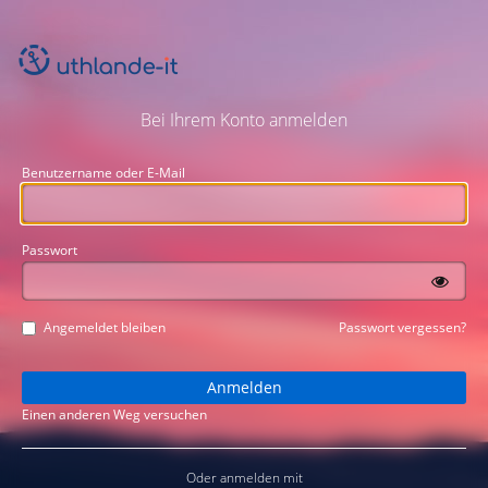
Bei Ihrem Konto anmelden
Benutzername oder E-Mail
Passwort
Angemeldet bleiben
Passwort vergessen?
Einen anderen Weg versuchen
Oder anmelden mit